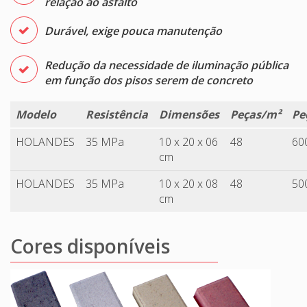
relação ao asfalto
Durável, exige pouca manutenção
Redução da necessidade de iluminação pública
em função dos pisos serem de concreto
Modelo
Resistência
Dimensões
Peças/m²
Pe
HOLANDES
35 MPa
10 x 20 x 06
48
60
cm
HOLANDES
35 MPa
10 x 20 x 08
48
50
cm
Cores disponíveis