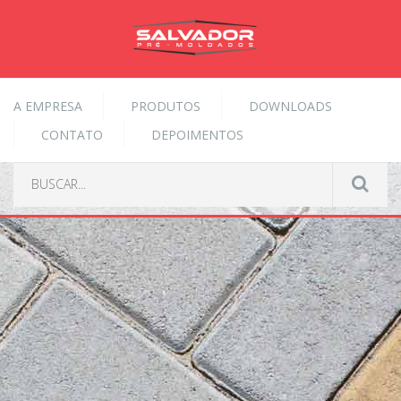
A EMPRESA
PRODUTOS
DOWNLOADS
CONTATO
DEPOIMENTOS
Home
Produtos