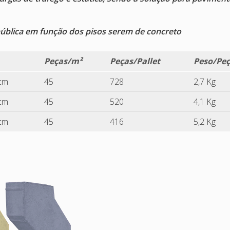
ública em função dos pisos serem de concreto
Peças/m²
Peças/Pallet
Peso/Pe
 cm
45
728
2,7 Kg
 cm
45
520
4,1 Kg
 cm
45
416
5,2 Kg