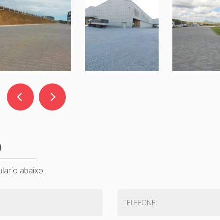
O
lario abaixo.