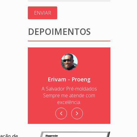
ENVIAR
DEPOIMENTOS
Cláudio – Lorenge
O atendimento da Salvador Pré-
Moldados é sensacional.
tação de