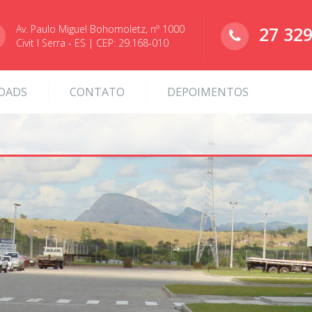
Av. Paulo Miguel Bohomoletz, nº 1000
27 32
Civit I Serra - ES | CEP: 29.168-010
OADS
CONTATO
DEPOIMENTOS