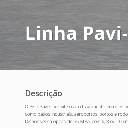
Linha Pavi-
Descrição
O Piso Pavi-s permite o alto travamento entre as p
como pátios industriais, aeroportos, portos e rodo
Disponível na opção de 35 MPa, com 6, 8 ou 10 c