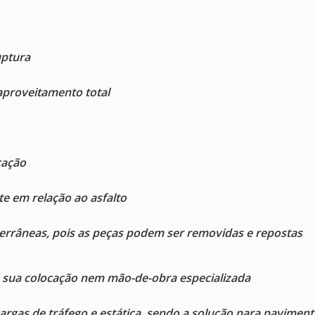
uptura
aproveitamento total
cação
 em relação ao asfalto
errâneas, pois as peças podem ser removidas e repostas
sua colocação nem mão-de-obra especializada
argas de tráfego e estática, sendo a solução para pavimen