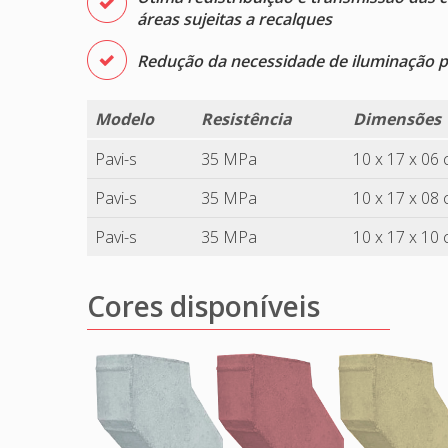
áreas sujeitas a recalques
Redução da necessidade de iluminação p
Modelo
Resistência
Dimensões
Pavi-s
35 MPa
10 x 17 x 06
Pavi-s
35 MPa
10 x 17 x 08
Pavi-s
35 MPa
10 x 17 x 10
Cores disponíveis