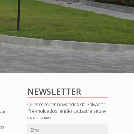
NEWSLETTER
Quer receber novidades da Salvador
Pré-moldados, então cadastre seu e-
esado
mail abaixo.
os.