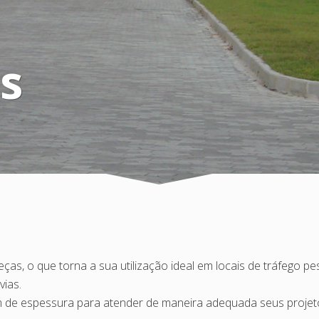
s
eças, o que torna a sua utilização ideal em locais de tráfego p
vias.
m de espessura para atender de maneira adequada seus projet