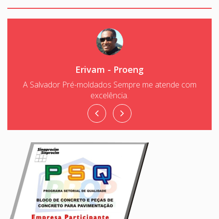
Erivam - Proeng
A Salvador Pré-moldados Sempre me atende com
excelência.