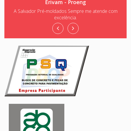
Erivam - Proeng
A Salvador Pré-moldados Sempre me atende com
excelência.